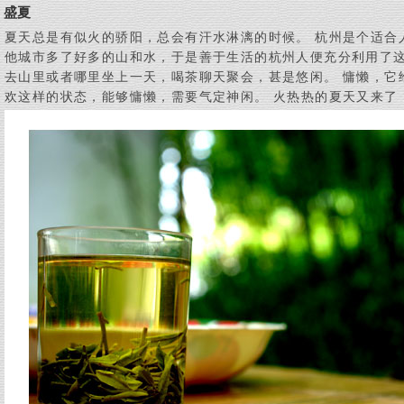
盛夏
夏天总是有似火的骄阳，总会有汗水淋漓的时候。 杭州是个适合
他城市多了好多的山和水，于是善于生活的杭州人便充分利用了
去山里或者哪里坐上一天，喝茶聊天聚会，甚是悠闲。 慵懒，它
欢这样的状态，能够慵懒，需要气定神闲。 火热热的夏天又来了