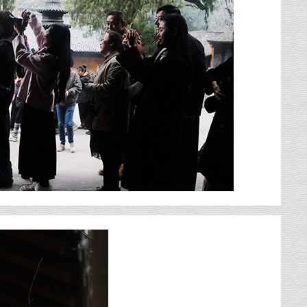
春
做
腊
小